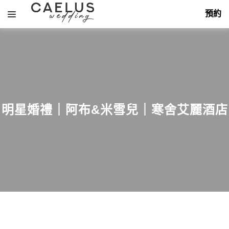
預約
About
明星婚禮｜阿布&米雪兒｜寒舍艾麗酒店
Services
Themes
Portfolio
飯店婚禮
Hotel
Overseas
戶外婚禮
花藝佈置
Outdoor
Decoration
Packages
海外婚禮
平面攝影
Overseas
Photography