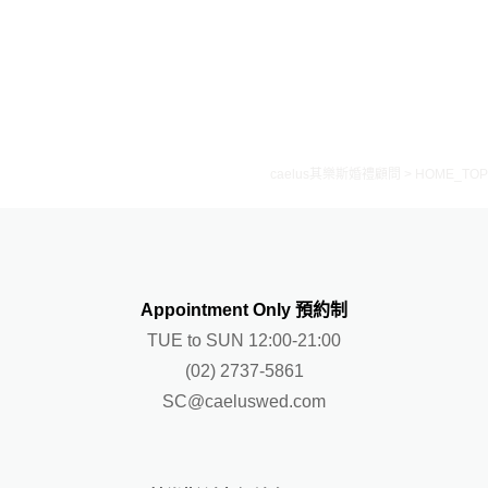
分
頁
caelus其樂斯婚禮顧問
>
HOME_TOP
Appointment Only 預約制
TUE to SUN 12:00-21:00
(02) 2737-5861
SC@caeluswed.com