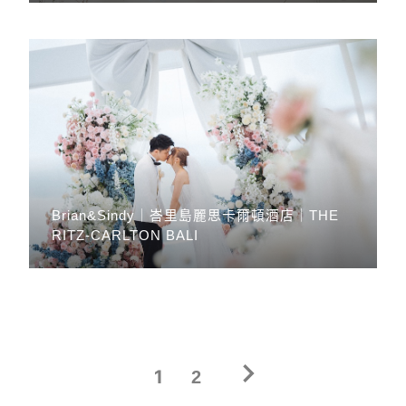
Brian&Sindy｜峇里島麗思卡爾頓酒店｜THE
RITZ-CARLTON BALI
文
1
2
章