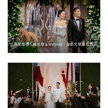
Blog
動態錄影
Videography
Contact
婚禮影片
Wedding MV
樂團表演
Live Band
求婚企劃
Propose
Style your wedding with CAELUS
明星婚禮｜楊祐寧＆Melinda｜台北文華東方酒店
Follow