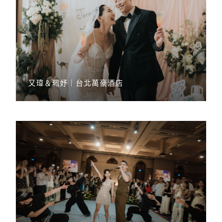
又瑋＆珮妤｜台北萬豪酒店