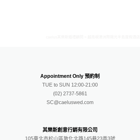
Blog
動態錄影
Videography
Contact
婚禮影片
Wedding MV
caelus其樂斯婚禮顧問
>
越南峴港洲際陽光半島度假酒店
樂團表演
Live Band
求婚企劃
Propose
Style your wedding with CAELUS
Follow
Appointment Only 預約制
TUE to SUN 12:00-21:00
(02) 2737-5861
SC@caeluswed.com
其樂斯創意行銷有限公司
105臺北市松山區敦化北路145巷23弄3號