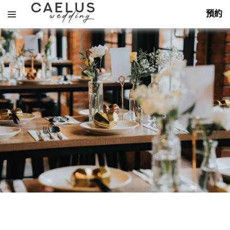
跳
預約
至
主
要
內
容
搜
尋
關
About
鍵
字:
Services
Themes
Portfolio
飯店婚禮
Hotel
Overseas
戶外婚禮
花藝佈置
Outdoor
Decoration
Packages
海外婚禮
平面攝影
Overseas
Photography