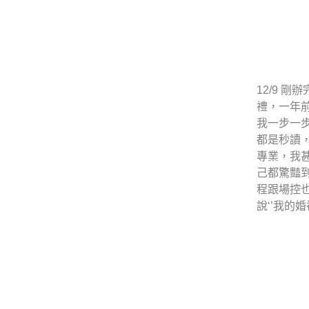
12/9 
禮，一年前
我一步一
都是秒讀
專業，我
己都驚豔
程跟場控
說‘’我的