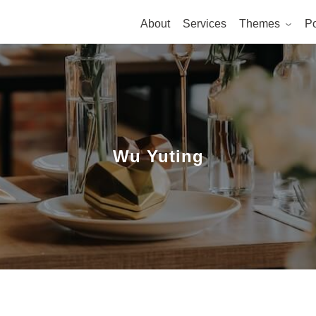
About
Services
Themes
Po
Wu Yuting