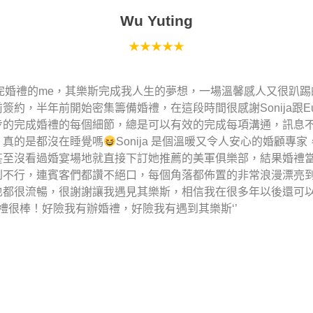
Wu Yuting
★★★★★
剛辦完婚禮的me，其樂斯完成我人生的夢想，一場溫馨感人又很趴
簽約，半年前開始密集籌備婚禮，在這段時間很感謝Sonija跟Eun
步的完成婚禮的每個細節，總是可以有效的完成每項溝通，訊息
，真的是都沒在睡覺嗎
Sonija 是個溫暖又令人安心的婚顧專
甚至沒看過婚宴場地就直接下訂她推薦的美軍俱樂部，結果婚禮
到不行，連賓客們都讚不絕口，每個角落都佈置的非常浪漫漂亮
也都很流暢，很謝謝讓我遇見其樂斯，相信我在很多年以後還可
婚禮很棒！好險我有辦婚禮，好險我有遇到其樂斯‘’