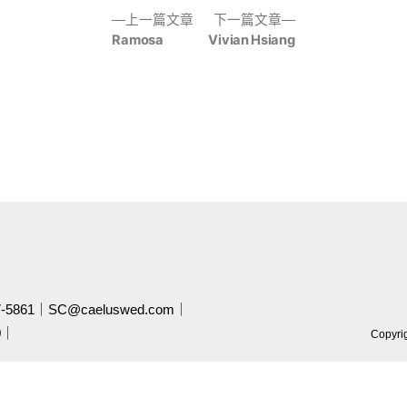
下
下
上一篇文章
文
下一篇文章
Ramosa
一
Vivian Hsiang
一
章
篇
篇
文
文
導
章:
章:
覽
37-5861｜
SC@caeluswed.com
｜
00｜
Copyr