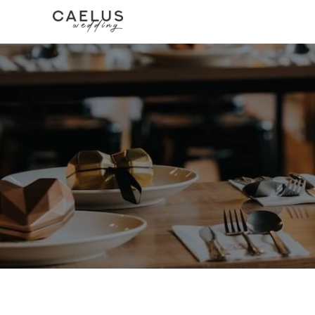
跳
至
主
要
內
容