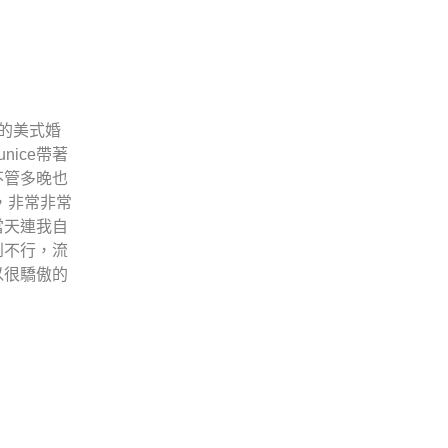
踢的美式婚
ice帶著
不管多晚也
家，非常非常
當天連我自
到不行，流
以很驕傲的